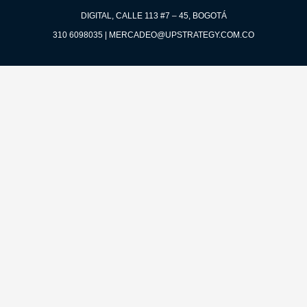
o
g
d
o
r
i
DIGITAL, CALLE 113 #7 – 45, BOGOTÁ
k
a
n
-
m
310 6098035 | MERCADEO@UPSTRATEGY.COM.CO
f