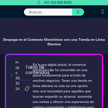
Ir
+57 310 609 8035
al
contenido
Buscar
Despega en el Comercio Electrónico con una Tienda en Línea
Efectiva
m
En la era digital actual, el comercio
Tabla de
ay
electrónico se ha convertido en una
contenidos
o
pieza fundamental para el éxito de
29,
muchos negocios. Tener una tienda en
20
línea efectiva no solo es una opción,
24
sino una necesidad para aquellos que
buscan expandir su alcance, aumentar
sus ventas y ofrecer una experiencia de
compra conveniente y satisfactoria para