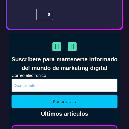
0
F
I
a
n
c
s
Suscríbete para mantenerte informado
e
t
del mundo de marketing digital
b
a
Correo electrónico
o
g
o
r
k
a
m
Suscríbete
Últimos artículos