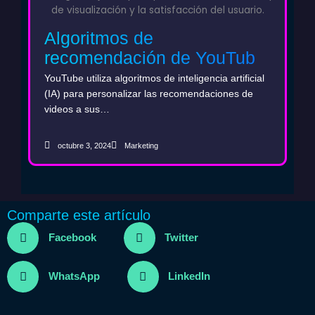
Algoritmos de
recomendación de YouTube
y marketing con AI: La clave
YouTube utiliza algoritmos de inteligencia artificial
para aumentar la visibilidad
(IA) para personalizar las recomendaciones de
videos a sus…
de tu marca
octubre 3, 2024
Marketing
Comparte este artículo
Facebook
Twitter
WhatsApp
LinkedIn