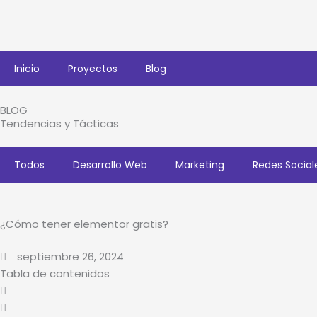
Ir
al
contenido
Inicio
Proyectos
Blog
BLOG
Tendencias y Tácticas
Todos
Desarrollo Web
Marketing
Redes Social
¿Cómo tener elementor gratis?
septiembre 26, 2024
Tabla de contenidos