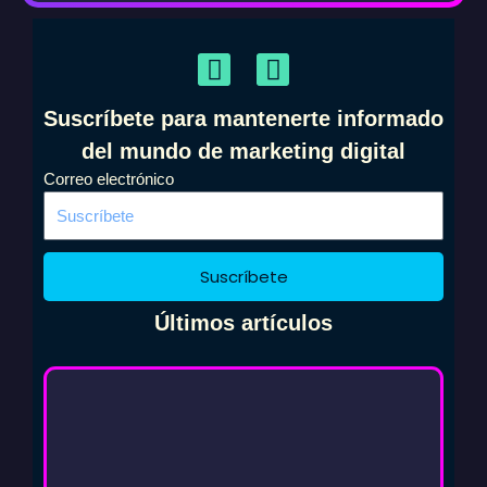
F
I
a
n
c
s
Suscríbete para mantenerte informado
e
t
del mundo de marketing digital
b
a
Correo electrónico
o
g
o
r
k
a
m
Suscríbete
Últimos artículos