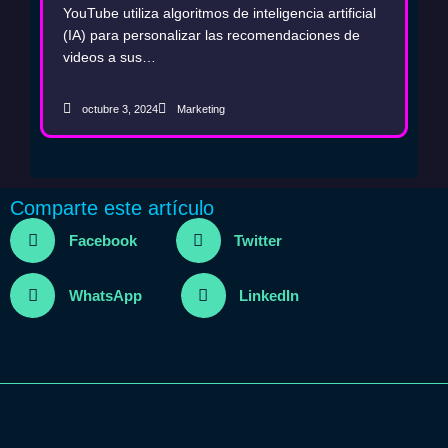
y marketing con AI: La clave
YouTube utiliza algoritmos de inteligencia artificial
para aumentar la visibilidad
(IA) para personalizar las recomendaciones de
videos a sus…
de tu marca
octubre 3, 2024
Marketing
Comparte este artículo
Facebook
Twitter
WhatsApp
LinkedIn