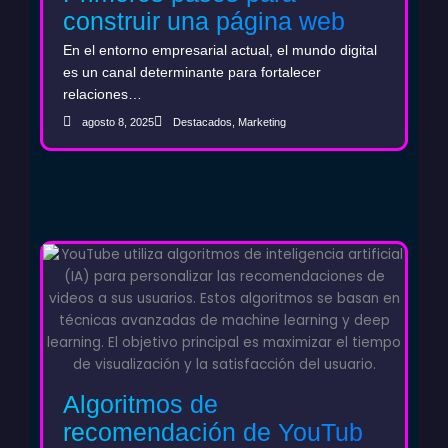
construir una página web
B2B que fortalezca el ciclo
En el entorno empresarial actual, el mundo digital
de ventas
es un canal determinante para fortalecer
relaciones…
agosto 8, 2025
Destacados
,
Marketing
Algoritmos de
recomendación de YouTube