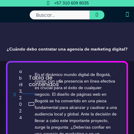
Ir
+57 310 609 8035
al
contenido
Buscar
¿Cuándo debo contratar una agencia de marketing digital?
a
En el dinámico mundo digital de Bogotá,
Tabla de
b
contar con una presencia en línea efectiva
contenidos
ril
es crucial para el éxito de cualquier
3,
negocio. El diseño de páginas web en
2
Bogotá se ha convertido en una pieza
0
fundamental para alcanzar y cautivar a una
2
audiencia local y global. Ante la decisión de
4
llevar a cabo este importante proyecto,
surge la pregunta: ¿Deberías confiar en
una agencia de marketing o en un