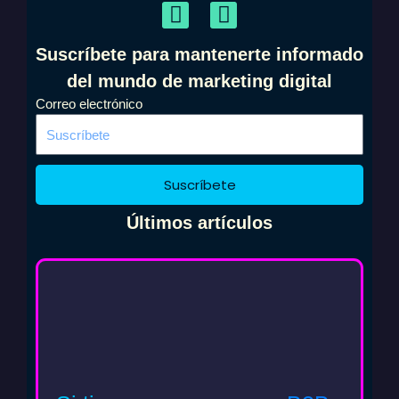
F
I
a
n
c
s
Suscríbete para mantenerte informado
e
t
del mundo de marketing digital
b
a
Correo electrónico
o
g
o
r
k
a
m
Suscríbete
Últimos artículos