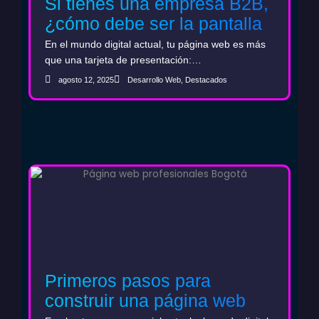
Si tienes una empresa B2B,
¿cómo debe ser la pantalla
de inicio de tu web?
En el mundo digital actual, tu página web es más
que una tarjeta de presentación:…
agosto 12, 2025
Desarrollo Web
,
Destacados
Primeros pasos para
construir una página web