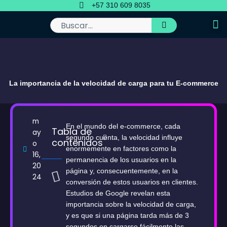
Ir
+57 310 609 8035
al
contenido
Buscar
La importancia de la velocidad de carga para tu E-commerce
m
En el mundo del e-commerce, cada
Tabla de
ay
segundo cuenta, la velocidad influye
contenidos
o
enormemente en factores como la
16,
permanencia de los usuarios en la
20
página y, consecuentemente, en la
24
conversión de estos usuarios en clientes.
Estudios de Google revelan esta
importancia sobre la velocidad de carga,
y es que si una página tarda más de 3
segundos en cargarse fácilmente las