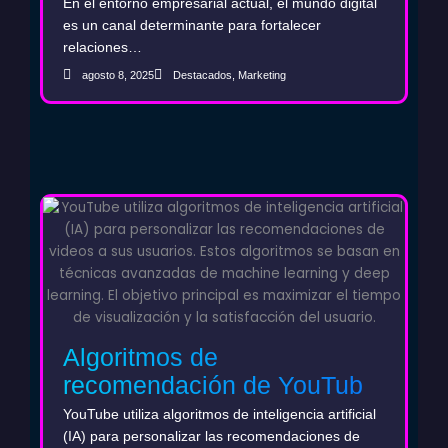
B2B que fortalezca el ciclo
En el entorno empresarial actual, el mundo digital
de ventas
es un canal determinante para fortalecer
relaciones…
agosto 8, 2025
Destacados
,
Marketing
Algoritmos de
recomendación de YouTube
y marketing con AI: La clave
YouTube utiliza algoritmos de inteligencia artificial
para aumentar la visibilidad
(IA) para personalizar las recomendaciones de