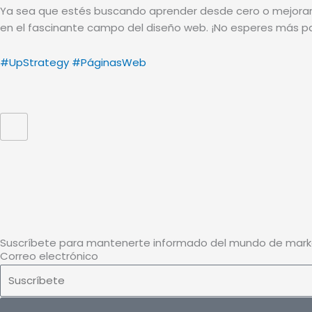
Ya sea que estés buscando aprender desde cero o mejorar tu
en el fascinante campo del diseño web. ¡No esperes más pa
#UpStrategy
#PáginasWeb
F
I
a
n
Suscríbete para mantenerte informado del mundo de market
Correo electrónico
c
s