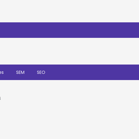
es
SEM
SEO
4