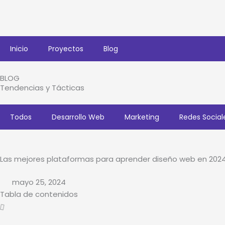
Ir
al
contenido
Inicio
Proyectos
Blog
BLOG
Tendencias y Tácticas
Todos
Desarrollo Web
Marketing
Redes Social
Las mejores plataformas para aprender diseño web en 202
mayo 25, 2024
Tabla de contenidos