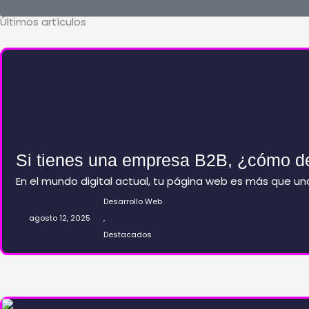
e
t
Últimos artículos
b
a
o
g
o
r
k
a
Si tienes una empresa B2B, ¿cómo deb
m
En el mundo digital actual, tu página web es más que un
Desarrollo Web
agosto 12, 2025
,
Destacados