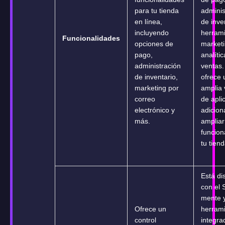
para tu tienda
adminis
en línea,
de inve
incluyendo
herram
Funcionalidades
opciones de
marketi
pago,
analíti
administración
ventas
de inventario,
ofrece 
marketing por
amplia 
correo
de apli
electrónico y
adicion
más.
ampliar
funcion
tu tiend
Está d
con el
mente y
Ofrece un
herram
control
integra