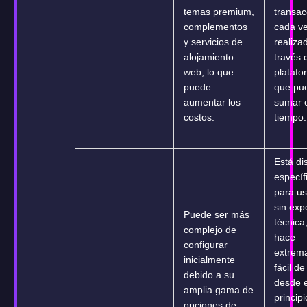
temas premium,
transac
complementos
cada v
y servicios de
realiza
alojamiento
través 
web, lo que
platafo
puede
que pu
aumentar los
sumar c
costos.
tiempo.
Está d
especí
para us
sin exp
Puede ser más
técnica,
complejo de
hace
configurar
extrem
inicialmente
fácil de
debido a su
desde e
amplia gama de
principi
opciones de