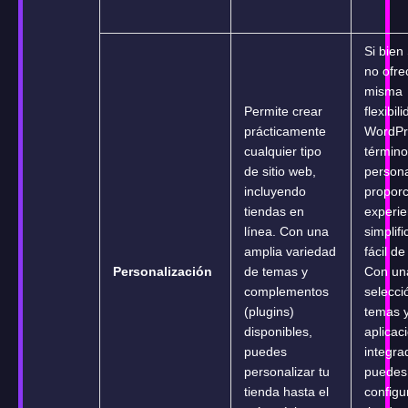
Si bien
no ofre
misma
Permite crear
flexibil
prácticamente
WordPr
cualquier tipo
término
de sitio web,
persona
incluyendo
propor
tiendas en
experi
línea. Con una
simplif
amplia variedad
fácil de
Personalización
de temas y
Con un
complementos
selecci
(plugins)
temas 
disponibles,
aplicac
puedes
integra
personalizar tu
puedes
tienda hasta el
configu