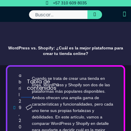
Ir
+57 310 609 8035
al
contenido
Buscar
WordPress vs. Shopify: ¿Cuál es la mejor plataforma para
crear tu tienda online?
a
Cuando se trata de crear una tienda en
Tabla de
b
línea, WordPress y Shopify son dos de las
contenidos
ri
plataformas más populares disponibles.
l
Ambos ofrecen una amplia gama de
2
características y funcionalidades, pero cada
9
uno tiene sus propias fortalezas y
,
debilidades. En este artículo, vamos a
2
comparar WordPress y Shopify en detalle
0
para ayudarte a decidir cuál es la mejor