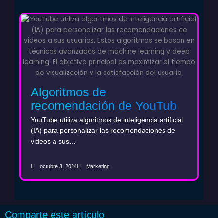
Algoritmos de
recomendación de YouTube
y marketing con AI: La clave
YouTube utiliza algoritmos de inteligencia artificial
para aumentar la visibilidad
(IA) para personalizar las recomendaciones de
videos a sus…
de tu marca
octubre 3, 2024
Marketing
Comparte este artículo