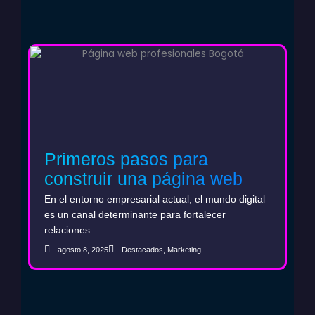
Primeros pasos para
construir una página web
B2B que fortalezca el ciclo
En el entorno empresarial actual, el mundo digital
de ventas
es un canal determinante para fortalecer
relaciones…
agosto 8, 2025
Destacados
,
Marketing