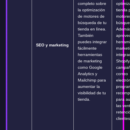
completo sobre
optimiz
la optimización
tienda 
de motores de
motore
búsqueda de tu
búsque
tienda en línea.
Además
También
aprovec
puedes integrar
herram
SEO y marketing
fácilmente
market
herramientas
integra
de marketing
Shopify
como Google
campañ
Analytics y
correo
Mailchimp para
electró
aumentar la
progra
visibilidad de tu
recomp
tienda.
para a
las vent
retenci
clientes