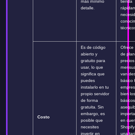
más mínimo
tienda
detalle.
rápidam
necesi
conoci
técnico
Es de código
Ofrece 
abierto y
de plan
gratuito para
precios
usar, lo que
mensua
significa que
van des
puedes
básico 
instalarlo en tu
empresa
propio servidor
bien lo
de forma
básicos
gratuita. Sin
asequib
embargo, es
importa
Costo
posible que
en cue
necesites
Shopify
invertir en
una tar