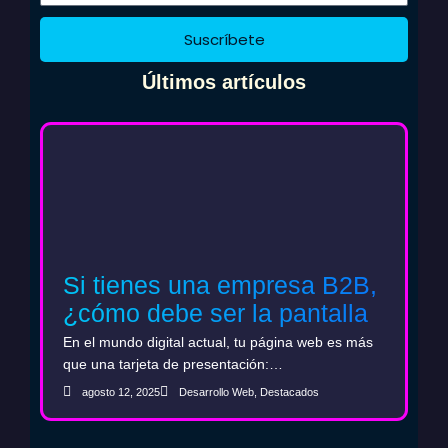
k
a
m
Suscríbete
Últimos artículos
Si tienes una empresa B2B,
¿cómo debe ser la pantalla
de inicio de tu web?
En el mundo digital actual, tu página web es más
que una tarjeta de presentación:…
agosto 12, 2025
Desarrollo Web
,
Destacados