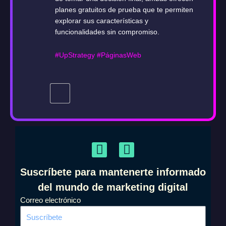
planes gratuitos de prueba que te permiten
explorar sus características y
funcionalidades sin compromiso.
#UpStrategy
#PáginasWeb
F
I
a
n
c
s
Suscríbete para mantenerte informado
e
t
del mundo de marketing digital
b
a
Correo electrónico
o
g
o
r