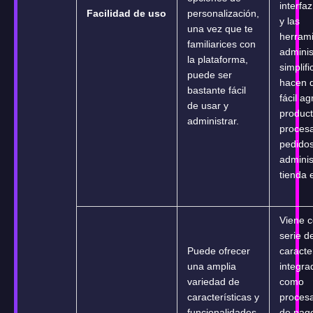
interfaz
Facilidad de uso
personalización,
y las
una vez que te
herram
familiarices con
adminis
la plataforma,
simplif
puede ser
hacen 
bastante fácil
fácil a
de usar y
product
administrar.
proces
pedidos
adminis
tienda 
Viene 
serie d
Puede ofrecer
caracte
una amplia
integra
variedad de
como
características y
proces
funcionalidades
de pag