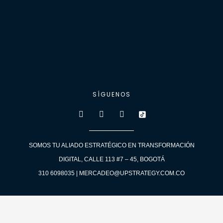
SÍGUENOS
F
I
L
a
n
i
c
s
n
e
t
k
b
a
e
SOMOS TU ALIADO ESTRATÉGICO EN TRANSFORMACIÓN
o
g
d
o
r
i
DIGITAL, CALLE 113 #7 – 45, BOGOTÁ
k
a
n
-
m
310 6098035 | MERCADEO@UPSTRATEGY.COM.CO
f