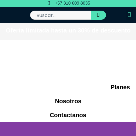
Ir
+57 310 609 8035
al
contenido
Buscar
Oferta limitada hasta un 30% de descuento
Planes
Nosotros
Contactanos