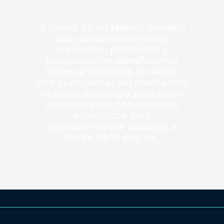
A través de un talento humano
con conocimiento sobre
mercadeo, publicidad y
programación identificamos
como se relaciona tu cliente
con tu empresa, así diseñamos
la mejor estrategía para crear
conversiones, con objetivos
especificos para
alcanzar nuevos usuarios a
través de la página. ​