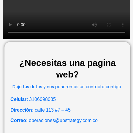
¿Necesitas una pagina
web?
Deja tus datos y nos pondremos en contacto contigo
Celular:
3106098035
Dirección:
calle 113 #7 – 45
Correo:
operaciones@upstrategy.com.co