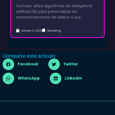
marketing con AI: La clave
YouTube utiliza algoritmos de inteligencia
artificial (IA) para personalizar las
para aumentar la visibilidad
recomendaciones de videos a sus…
de tu marca
octubre 3, 2024
Marketing
Comparte este artículo
Facebook
Twitter
WhatsApp
LinkedIn