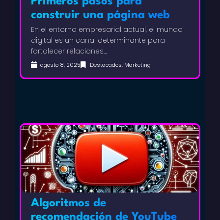
Primeros pasos para
construir una página web
B2B que fortalezca el ciclo de
En el entorno empresarial actual, el mundo
digital es un canal determinante para
ventas
fortalecer relaciones…
agosto 8, 2025
Destacados
,
Marketing
Algoritmos de
recomendación de YouTube y