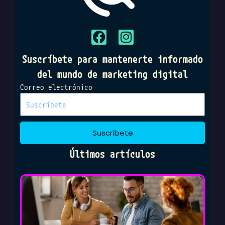
F
I
a
n
c
s
Suscríbete para mantenerte informado
e
t
del mundo de marketing digital
b
a
Correo electrónico
o
g
o
r
k
a
m
Suscríbete
Últimos artículos