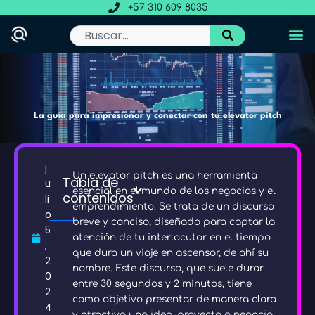
Ir
+57 310 609 8035
al
contenido
Buscar
La guía para impresionar y conectar con tu elevator pitch
j
Un elevator pitch es una herramienta
Tabla de
u
esencial en el mundo de los negocios y el
contenidos
li
emprendimiento. Se trata de un discurso
o
breve y conciso, diseñado para captar la
5
atención de tu interlocutor en el tiempo
,
que dura un viaje en ascensor, de ahí su
2
nombre. Este discurso, que suele durar
0
entre 30 segundos y 2 minutos, tiene
2
como objetivo presentar de manera clara
4
y atractiva una idea, proyecto o negocio,