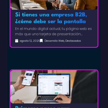
Si tienes una empresa B2B,
¿cómo debe ser la pantalla
de inicio de tu web?
En el mundo digital actual, tu página web es
más que una tarjeta de presentación:…
agosto 12, 2025
Desarrollo Web
,
Destacados