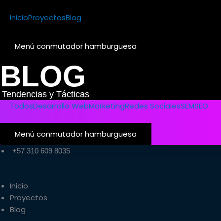
Ir
al
Inicio
Proyectos
Blog
contenido
Menú conmutador hamburguesa
BLOG
Tendencias y Tácticas
Todos
Desarrollo Web
Marketing
Redes Sociales
SEM
SEO
Menú conmutador hamburguesa
+57 310 609 8035
Inicio
Proyectos
Blog