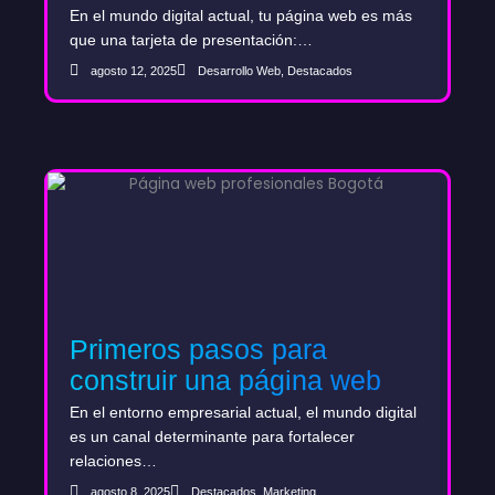
de inicio de tu web?
En el mundo digital actual, tu página web es más
que una tarjeta de presentación:…
agosto 12, 2025
Desarrollo Web
,
Destacados
Primeros pasos para
construir una página web
B2B que fortalezca el ciclo
En el entorno empresarial actual, el mundo digital
de ventas
es un canal determinante para fortalecer
relaciones…
agosto 8, 2025
Destacados
,
Marketing