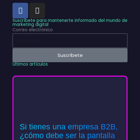
F
I
a
n
c
s
Suscríbete para mantenerte informado del mundo de
marketing digital
e
t
Correo electrónico
b
a
o
g
o
r
Suscríbete
k
a
Últimos artículos
m
Si tienes una empresa B2B,
¿cómo debe ser la pantalla