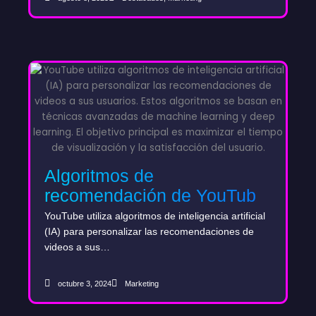
Algoritmos de
recomendación de YouTube
y marketing con AI: La clave
YouTube utiliza algoritmos de inteligencia artificial
para aumentar la visibilidad
(IA) para personalizar las recomendaciones de
videos a sus…
de tu marca
octubre 3, 2024
Marketing