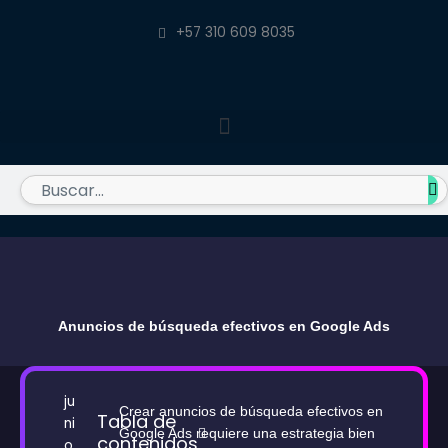
Ir
al
+57 310 609 8035
contenido
Buscar
Anuncios de búsqueda efectivos en Google Ads
ju
Crear anuncios de búsqueda efectivos en
Tabla de
ni
Google Ads requiere una estrategia bien
contenidos
o