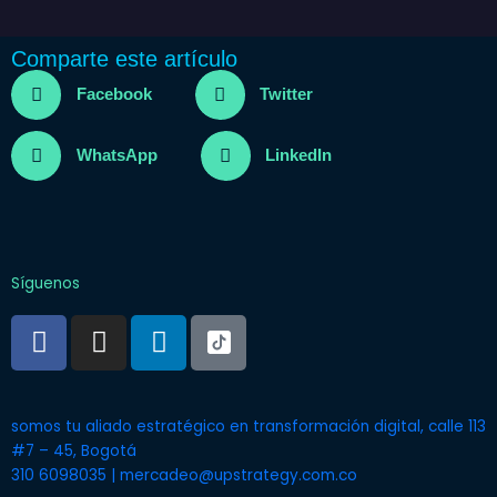
Comparte este artículo
Facebook
Twitter
WhatsApp
LinkedIn
Síguenos
F
I
L
a
n
i
c
s
n
e
t
k
somos tu aliado estratégico en transformación digital, calle 113
b
a
e
#7 – 45, Bogotá
o
g
d
310 6098035 | mercadeo@upstrategy.com.co
o
r
i