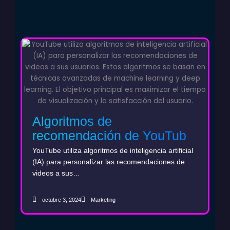
Algoritmos de
recomendación de YouTube
y marketing con AI: La clave
YouTube utiliza algoritmos de inteligencia artificial
para aumentar la visibilidad
(IA) para personalizar las recomendaciones de
videos a sus…
de tu marca
octubre 3, 2024
Marketing