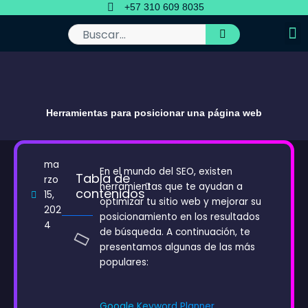
Ir
+57 310 609 8035
al
contenido
Buscar
Herramientas para posicionar una página web
ma
En el mundo del SEO, existen
Tabla de
rzo
herramientas que te ayudan a
contenidos
15,
optimizar tu sitio web y mejorar su
202
posicionamiento en los resultados
4
de búsqueda. A continuación, te
presentamos algunas de las más
populares:
Google Keyword Planner