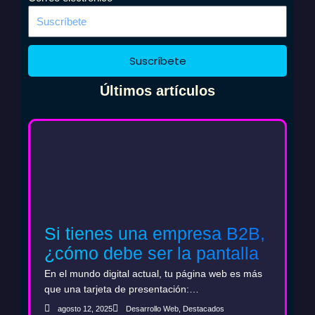
o
g
o
r
k
a
m
Suscríbete
Últimos artículos
Si tienes una empresa B2B,
¿cómo debe ser la pantalla
de inicio de tu web?
En el mundo digital actual, tu página web es más
que una tarjeta de presentación:…
agosto 12, 2025
Desarrollo Web
,
Destacados