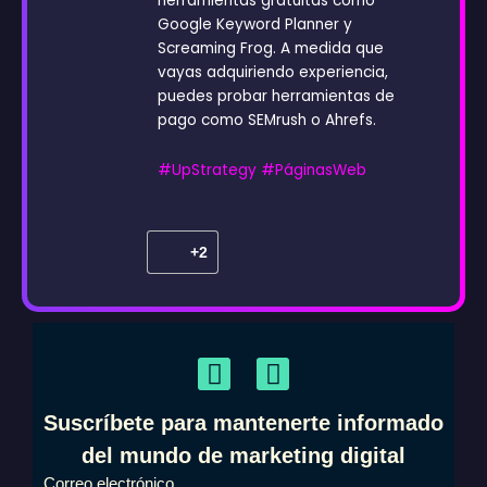
herramientas gratuitas como
Google Keyword Planner y
Screaming Frog. A medida que
vayas adquiriendo experiencia,
puedes probar herramientas de
pago como SEMrush o Ahrefs.
#UpStrategy
#PáginasWeb
+2
F
I
a
n
c
s
Suscríbete para mantenerte informado
e
t
del mundo de marketing digital
b
a
Correo electrónico