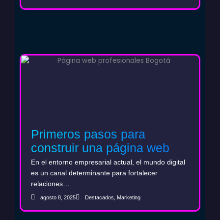
Primeros pasos para
construir una página web
B2B que fortalezca el ciclo
En el entorno empresarial actual, el mundo digital
de ventas
es un canal determinante para fortalecer
relaciones…
agosto 8, 2025
Destacados
,
Marketing