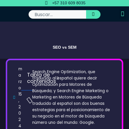
Ir
+57 310 609 8035
al
contenido
Buscar
SEO vs SEM
m
Search Engine Optimization, que
Tabla de
a
traducido al español quiere decir
contenidos
rz
Optimización para Motores de
o
Búsqueda; y Search Engine Marketing o
15
Marketing en Motores de Búsqueda
,
traducido al español son dos buenas
2
estrategias para el posicionamiento de
0
su negocio en el motor de búsqueda
2
número uno del mundo: Google.
4