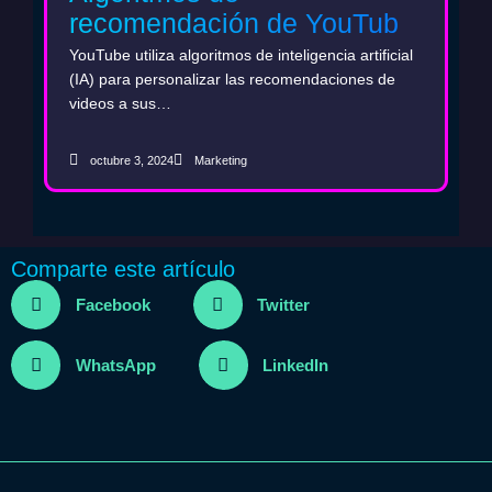
recomendación de YouTube
y marketing con AI: La clave
YouTube utiliza algoritmos de inteligencia artificial
para aumentar la visibilidad
(IA) para personalizar las recomendaciones de
videos a sus…
de tu marca
octubre 3, 2024
Marketing
Comparte este artículo
Facebook
Twitter
WhatsApp
LinkedIn