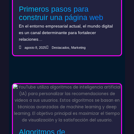
Primeros pasos para
construir una página web
B2B que fortalezca el ciclo
En el entorno empresarial actual, el mundo digital
de ventas
es un canal determinante para fortalecer
relaciones…
agosto 8, 2025
Destacados
,
Marketing
Algoritmos de