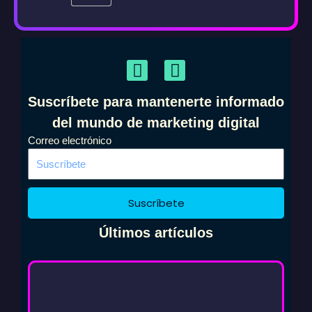
F
I
a
n
c
s
Suscríbete para mantenerte informado
e
t
del mundo de marketing digital
b
a
Correo electrónico
o
g
o
r
k
a
m
Suscríbete
Últimos artículos